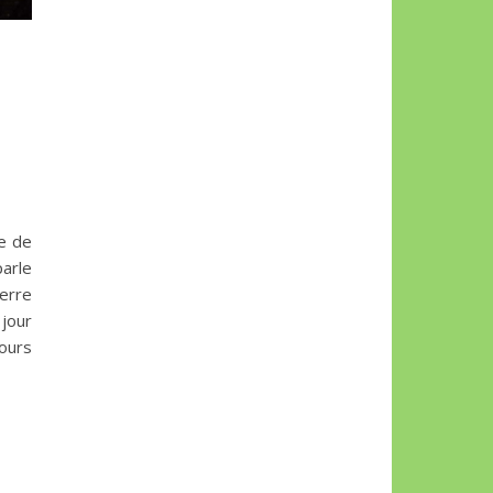
e de
parle
uerre
 jour
cours