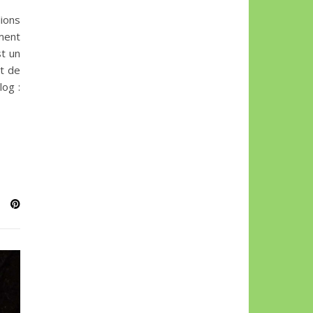
ions
ument
st un
et de
log :