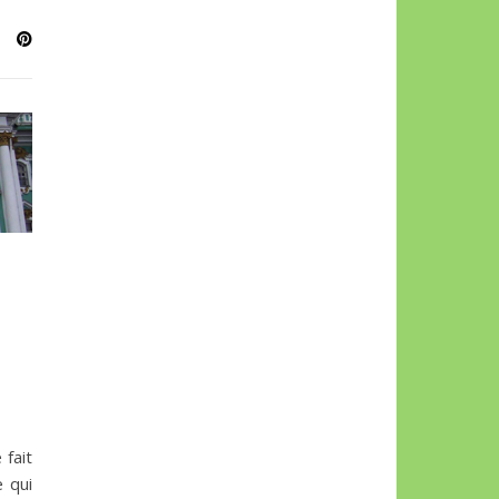
 fait
e qui