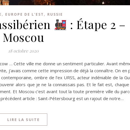
,
,
E
EUROPE DE L'EST
RUSSIE
nssibérien
: Étape 2 –
Moscou
18 octobre 2020
w … Cette ville me donne un sentiment particulier. Avant mêm
vite, j’avais comme cette impression de déjà la connaître. On en 
e contemporaine, ombre de l’ex URSS, acteur indéniable de la G
nir alors que je ne la connaissais pas. Et le fait est, chaque
ment. Et Moscou c’est avant tout la toute première ville du par
 précédent article : Saint-Pétersbourg est un rajout de notre…
LIRE LA SUITE