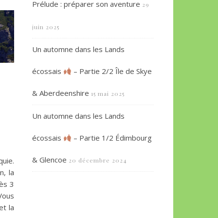
Prélude : préparer son aventure
29
juin 2025
Un automne dans les Lands
écossais
– Partie 2/2 Île de Skye
& Aberdeenshire
15 mai 2025
Un automne dans les Lands
écossais
– Partie 1/2 Édimbourg
& Glencoe
uie.
20 décembre 2024
, la
rès 3
 Vous
et la