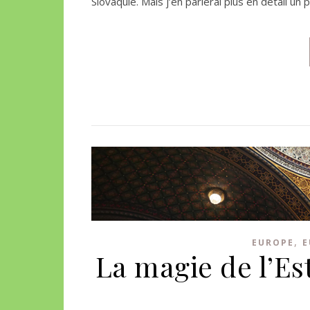
Slovaquie. Mais j’en parlerai plus en détail u
,
EUROPE
E
La magie de l’Es