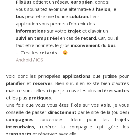
FlixBus
détient un réseau
européen
, donc si
vous souhaitez avoir une alternative à
l’avion
, le
bus
peut être une bonne
solution
. Leur
application vous permet d’obtenir des
informations
sur votre
trajet
et d’avoir un
suivi en temps réel
en cas de
retard
. Car, oui, il
faut être honnête, le gros
inconvénient
du
bus
… C’est les
retards
…
Android
/
iOS
Voici donc les principales
applications
que j’utilise pour
planifier
et
réserver
. Bien sur, il en existe bien d’autres
mais ce sont celles-ci que je trouve les plus
intéressantes
et les plus
pratiques
.
Une fois que vous vous êtes fixés sur vos
vols
, je vous
conseille de passer
directement
par le site de la (ou des)
compagnies
concernées. Idem pour les trajets
interurbains
, repérer la compagnie qui gère les
transports
et réservez avec elle.