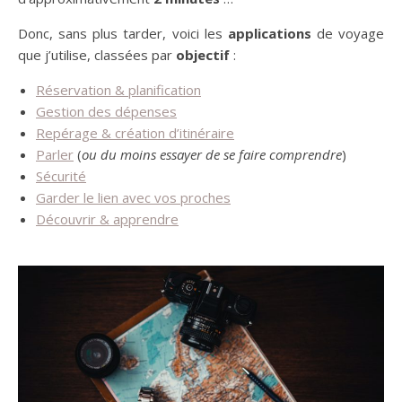
Donc, sans plus tarder, voici les
applications
de voyage
que j’utilise, classées par
objectif
:
Réservation & planification
Gestion des dépenses
Repérage & création d’itinéraire
Parler
(
ou du moins essayer de se faire comprendre
)
Sécurité
Garder le lien avec vos proches
Découvrir & apprendre