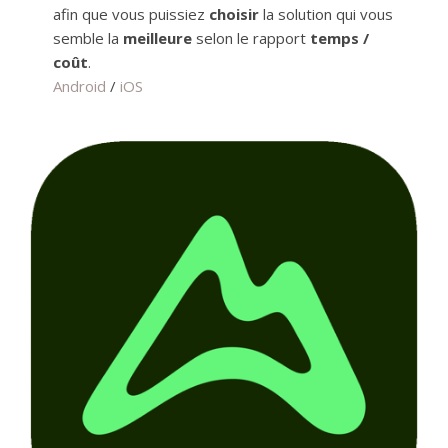
afin que vous puissiez
choisir
la solution qui vous
semble la
meilleure
selon le rapport
temps /
coût
.
Android
/
iOS