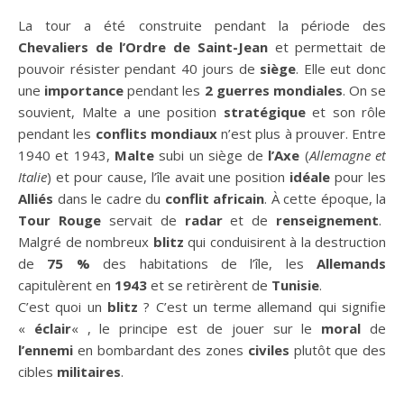
La tour a été construite pendant la période des
Chevaliers de l’Ordre de Saint-Jean
et permettait de
pouvoir résister pendant 40 jours de
siège
. Elle eut donc
une
importance
pendant les
2 guerres mondiales
. On se
souvient, Malte a une position
stratégique
et son rôle
pendant les
conflits mondiaux
n’est plus à prouver. Entre
1940 et 1943,
Malte
subi un siège de
l’Axe
(
Allemagne et
Italie
) et pour cause, l’île avait une position
idéale
pour les
Alliés
dans le cadre du
conflit africain
. À cette époque, la
Tour Rouge
servait de
radar
et de
renseignement
.
Malgré de nombreux
blitz
qui conduisirent à la destruction
de
75 %
des habitations de l’île, les
Allemands
capitulèrent en
1943
et se retirèrent de
Tunisie
.
C’est quoi un
blitz
? C’est un terme allemand qui signifie
«
éclair
« , le principe est de jouer sur le
moral
de
l’ennemi
en bombardant des zones
civiles
plutôt que des
cibles
militaires
.