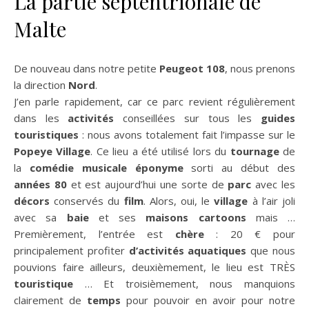
La partie septentrionale de
Malte
De nouveau dans notre petite
Peugeot 108
, nous prenons
la direction
Nord
.
J’en parle rapidement, car ce parc revient régulièrement
dans les
activités
conseillées sur tous les
guides
touristiques
: nous avons totalement fait l’impasse sur le
Popeye Village
. Ce lieu a été utilisé lors du
tournage
de
la
comédie
musicale
éponyme
sorti au début des
années 80
et est aujourd’hui une sorte de
parc
avec les
décors
conservés du
film
. Alors, oui, le
village
à l’air joli
avec sa
baie
et ses
maisons
cartoons
mais …
Premièrement, l’entrée est
chère
: 20 € pour
principalement profiter
d’activités
aquatiques
que nous
pouvions faire ailleurs, deuxièmement, le lieu est TRÈS
touristique
… Et troisièmement, nous manquions
clairement de
temps
pour pouvoir en avoir pour notre