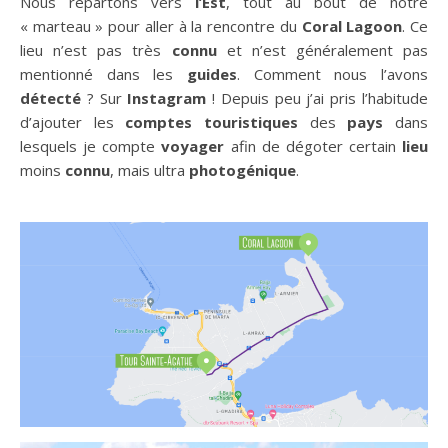
Nous repartons vers
l’Est
, tout au bout de notre
« marteau » pour aller à la rencontre du
Coral Lagoon
. Ce
lieu n’est pas très
connu
et n’est généralement pas
mentionné dans les
guides
. Comment nous l’avons
détecté
? Sur
Instagram
! Depuis peu j’ai pris l’habitude
d’ajouter les
comptes
touristiques
des
pays
dans
lesquels je compte
voyager
afin de dégoter certain
lieu
moins
connu
, mais ultra
photogénique
.