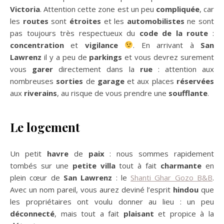
Victoria
. Attention cette zone est un peu
compliquée
, car
les
routes
sont
étroites
et les
automobilistes
ne sont
pas toujours très respectueux du
code de la route
:
concentration
et
vigilance
. En arrivant à
San
Lawrenz
il y a peu de
parkings
et vous devrez surement
vous
garer
directement dans la
rue
: attention aux
nombreuses
sorties
de
garage
et aux places
réservées
aux
riverains
, au risque de vous prendre une
soufflante
.
Le logement
Un petit
havre
de
paix
: nous sommes rapidement
tombés sur une
petite villa
tout à fait
charmante
en
plein cœur de
San Lawrenz
: le
Shanti Ghar Gozo B&B
.
Avec un nom pareil, vous aurez deviné l’esprit
hindou
que
les propriétaires ont voulu donner au lieu : un peu
déconnecté
, mais tout a fait
plaisant
et propice à la