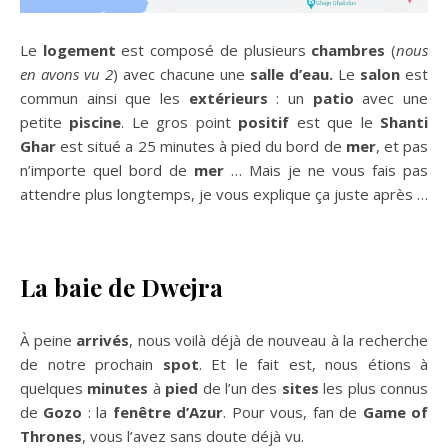
Le
logement
est composé de plusieurs
chambres
(
nous
en avons vu 2
) avec chacune une
salle d’eau.
Le
salon
est
commun ainsi que les
extérieurs
: un
patio
avec une
petite
piscine
. Le gros point
positif
est que le
Shanti
Ghar
est situé a 25 minutes à pied du bord de
mer
, et pas
n’importe quel bord de
mer
… Mais je ne vous fais pas
attendre plus longtemps, je vous explique ça juste après …
La baie de Dwejra
À peine
arrivés
, nous voilà déjà de nouveau à la recherche
de notre prochain
spot
. Et le fait est, nous étions à
quelques
minutes
à
pied
de l’un des
sites
les plus connus
de
Gozo
: la
fenêtre d’Azur
. Pour vous, fan de
Game of
Thrones
, vous l’avez sans doute déjà vu.