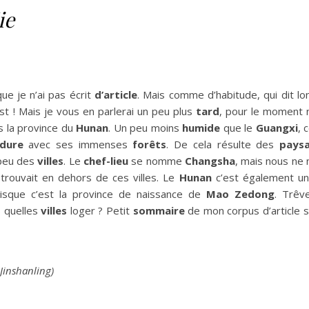
ie
que je n’ai pas écrit
d’article
. Mais comme d’habitude, qui dit l
est ! Mais je vous en parlerai un peu plus
tard
, pour le moment 
s la province du
Hunan
. Un peu moins
humide
que le
Guangxi
, 
rdure
avec ses immenses
forêts
. De cela résulte des
pays
 peu des
villes
. Le
chef-lieu
se nomme
Changsha
, mais nous ne
trouvait en dehors de ces villes. Le
Hunan
c’est également un
isque c’est la province de naissance de
Mao Zedong
. Trêv
 quelles
villes
loger ? Petit
sommaire
de mon corpus d’article s
 Jinshanling)