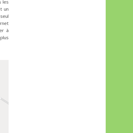
s les
it un
 seul
ernet
er à
 plus