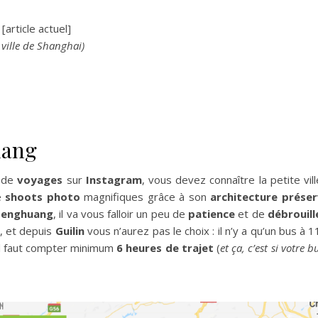
[article actuel]
ville de Shanghai)
uang
s de
voyages
sur
Instagram
, vous devez connaître la petite vil
de
shoots photo
magnifiques grâce à son
architecture prése
Fenghuang
, il va vous falloir un peu de
patience
et de
débrouill
, et depuis
Guilin
vous n’aurez pas le choix : il n’y a qu’un bus à 1
. Il faut compter minimum
6 heures de trajet
(
et ça, c’est si votre b