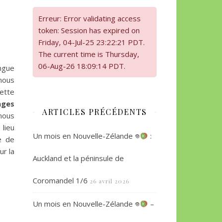
Erreur: Error validating access
token: Session has expired on
Friday, 04-Jul-25 23:22:21 PDT.
The current time is Thursday,
06-Aug-26 18:09:14 PDT.
ongue
nous
cette
ages
ARTICLES PRÉCÉDENTS
 nous
 lieu
Un mois en Nouvelle-Zélande 𖦹
:
e de
ur la
Auckland et la péninsule de
Coromandel 1/6
26 avril 2026
Un mois en Nouvelle-Zélande 𖦹
–